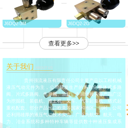
J6DQ2-3M
J6DQ2-2G
查看更多>>
关于我们
ABOUT US
贵州强流液压有限责任公司主要产品以工程机械
液压气动元件为主，公司研发生产的系列化整体式多路
阀、片式多路阀、先导阀、油缸、中回转接头等产品广泛
为挖掘机、装载机、推土机、叉车、汽车起重机、塔式起
重机配套。部分产品出口欧美等国家和地区。同时，公司
还利用雄厚的液压气动技术实力，广泛为航空、航天、电
力、冶金系统和多种特种车辆等提供数十种液压集成系