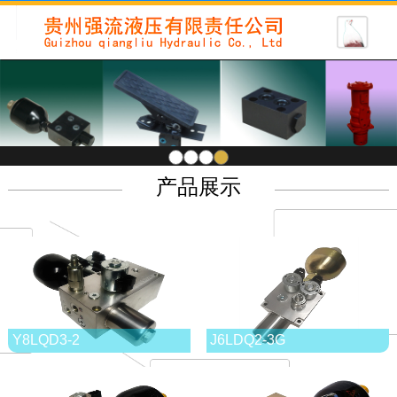
1
2
3
4
产品展示
Y8LQD3-2
J6LDQ2-3G