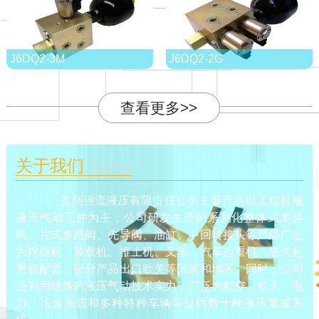
J6DQ2-3M
J6DQ2-2G
查看更多>>
关于我们
ABOUT US
贵州强流液压有限责任公司主要产品以工程机械
液压气动元件为主，公司研发生产的系列化整体式多路
阀、片式多路阀、先导阀、油缸、中回转接头等产品广泛
为挖掘机、装载机、推土机、叉车、汽车起重机、塔式起
重机配套。部分产品出口欧美等国家和地区。同时，公司
还利用雄厚的液压气动技术实力，广泛为航空、航天、电
力、冶金系统和多种特种车辆等提供数十种液压集成系