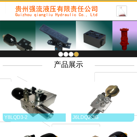
1
2
3
4
产品展示
Y8LQD3-2
J6LDQ2-3G